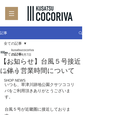
記事
全ての記事
kusatsucocoriva
全ての記事
2017年8月7日
【お知らせ】台風５号接近
イベント
に伴う営業時間について
お知らせ
SHOP NEWS
いつも、草津川跡地公園クサツココリ
バをご利用頂きありがとうございま
す。
台風５号が近畿圏に接近しておりま